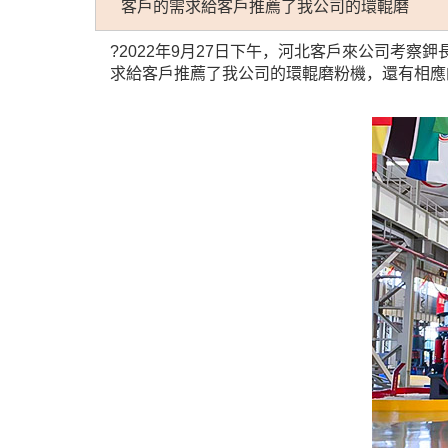
客戶的需求給客戶推薦了我公司的環輥磨
?2022年9月27日下午，河北客戶來公司考察
求給客戶推薦了我公司的環輥磨粉機，還有相應