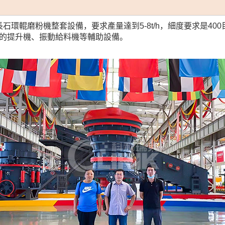
鉀長石環輥磨粉機整套設備，要求產量達到5-8t/h，細度要求是
的提升機、振動給料機等輔助設備。