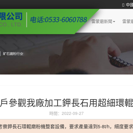
中
雷蒙磨
雷蒙磨廠家
雷蒙磨粉機
雷蒙磨新聞
雷蒙
(current)
戶參觀我廠加工鉀長石用超細環
時間：2022-09-27
司考察鉀長石環輥磨粉機整套設備，要求產量達到5-8t/h，細度