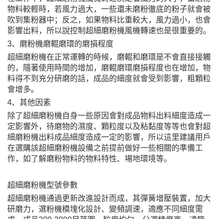
物料較輕時，若風力過大，一些還未磨粉徹底的粉子就會被
吹到集粉器中；反之，如果物料比重較大，風力過小，也會
影響出料，所以說控制超細磨粉機風機轉速也是很重要的。
3、磨粉機磨輥磨環的磨損程度
超細磨粉機在正常運轉的時候，磨輥和磨環是不會直接接觸
的，隨著使用時間的增加，磨輥磨環磨損程度也在增加，物
料得不到充分研磨的話，成品的細度就會受到影響，粗顆粒
會增多。
4、其他因素
除了超細磨粉機自身一些原因會對成品物料出料細度造成一
定影響外，待磨物的濕度、顆粒度以及粘黏度等等也會對超
細磨粉機出料成品細度造成一定的影響，所以這里建議用戶
在選購該超細磨粉機設備之前提前做好一些相關的準備工
作，如了解磨粉物料的物料特性、場地環境等。
超細磨粉機型號參數
超細磨粉機通過更新改進設計而成，其彈簧增壓裝置，加大
研磨力，選粉機模塊化設計、變頻調速，適應不同細度需