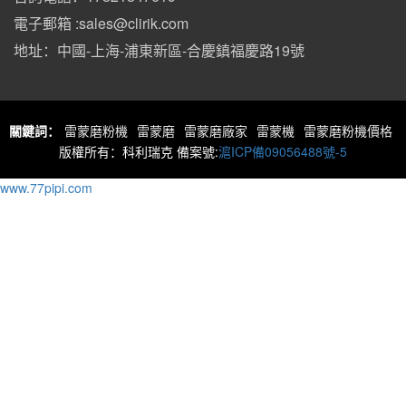
電子郵箱 :sales@clirik.com
地址：中國-上海-浦東新區-合慶鎮福慶路19號
關鍵詞：
雷蒙磨粉機
雷蒙磨
雷蒙磨廠家
雷蒙機
雷蒙磨粉機價格
版權所有：科利瑞克 備案號:
滬ICP備09056488號-5
www.77pipi.com