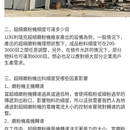
二、超細磨粉機細度可達多少目
以科利瑞克超細磨粉機廠家產出的設備為例，一般情況下，
產出的超細磨粉機理想狀態下，成品粉料細度可在200-
3000目之間任意調整，另外，在條件允許的情況下，部分
物料也可達到6000目。想必也足以應對絕大部分企業用戶
生產需求。
三、超細磨粉機出料細度受哪些因素影響
1、磨粉機主機轉速
當超細磨粉機轉速過高或過低時，會使得粗粉或細粉過早的
傳遞到出粉口，影響物料的細度，所以這就需要我們人為地
通過對超細磨粉機的電機電流大小的控制來實現對轉速的調
整。
2、磨粉機風機轉速
在工作中，超細磨粉機風機轉速決定著風力的大小，當磨粉