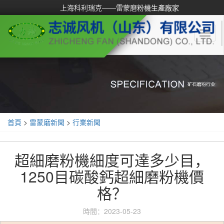
上海科利瑞克——雷蒙磨粉機生產廠家
Toggl
naviga
首頁
>
雷蒙磨新聞
>
行業新聞
超細磨粉機細度可達多少目，
1250目碳酸鈣超細磨粉機價
格？
時間：2023-05-23