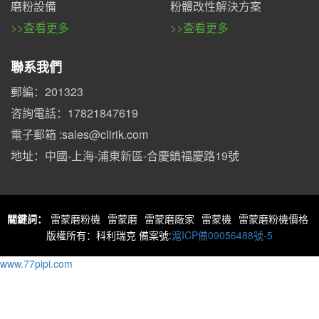
磨粉設備
粉體改性解決方案
>>查看更多
>>查看更多
聯系我們
郵編：201323
咨詢電話：17821847619
電子郵箱 :sales@clirik.com
地址：中國-上海-浦東新區-合慶鎮福慶路19號
關鍵詞：
雷蒙磨粉機
雷蒙磨
雷蒙磨廠家
雷蒙機
雷蒙磨粉機價格
版權所有：科利瑞克 備案號:
滬ICP備09056488號-5
www.77pipi.com