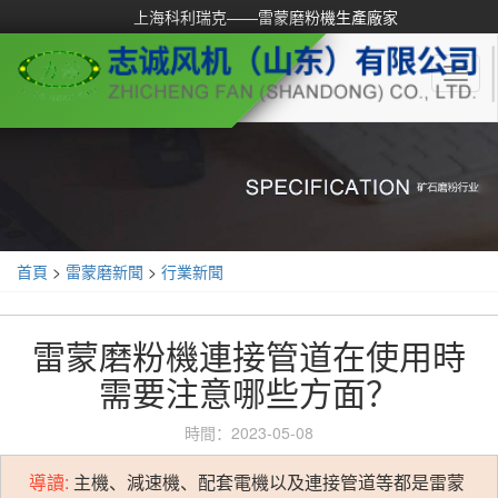
上海科利瑞克——雷蒙磨粉機生產廠家
Toggl
naviga
首頁
>
雷蒙磨新聞
>
行業新聞
雷蒙磨粉機連接管道在使用時
需要注意哪些方面？
時間：2023-05-08
導讀:
主機、減速機、配套電機以及連接管道等都是雷蒙