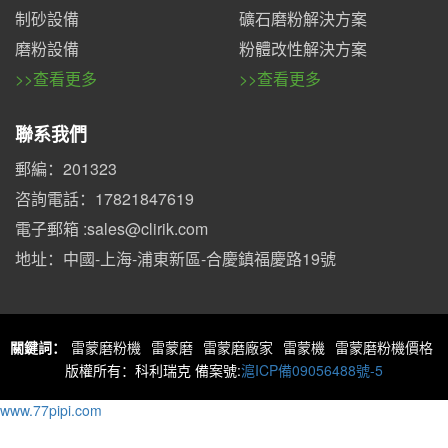
制砂設備
礦石磨粉解決方案
磨粉設備
粉體改性解決方案
>>查看更多
>>查看更多
聯系我們
郵編：201323
咨詢電話：17821847619
電子郵箱 :sales@clirik.com
地址：中國-上海-浦東新區-合慶鎮福慶路19號
關鍵詞：
雷蒙磨粉機
雷蒙磨
雷蒙磨廠家
雷蒙機
雷蒙磨粉機價格
版權所有：科利瑞克 備案號:
滬ICP備09056488號-5
www.77pipi.com