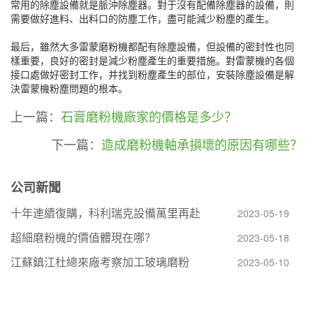
常用的除塵設備就是脈沖除塵器。對于沒有配備除塵器的設備，則
需要做好進料、出料口的防塵工作，盡可能減少粉塵的產生。
最后，雖然大多雷蒙磨粉機都配有除塵設備，但設備的密封性也同
樣重要，良好的密封是減少粉塵產生的重要措施。對雷蒙機的各個
接口處做好密封工作，并找到粉塵產生的部位，安裝除塵設備是解
決雷蒙機粉塵問題的根本。
上一篇：
石膏磨粉機廠家的價格是多少？
下一篇：
造成磨粉機軸承損壞的原因有哪些？
公司新聞
十年連續復購，科利瑞克設備萬里再赴
2023-05-19
超細磨粉機的價值體現在哪？
2023-05-18
江蘇鎮江杜總來廠考察加工玻璃磨粉
2023-05-10