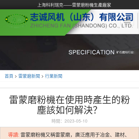
上海科利瑞克——雷蒙磨粉機生產廠家
Toggl
naviga
首頁
>
雷蒙磨新聞
>
行業新聞
雷蒙磨粉機在使用時產生的粉
塵該如何解決？
時間：2023-05-10
導讀:
雷蒙磨粉機又稱雷蒙磨，廣泛應用于冶金、建材、